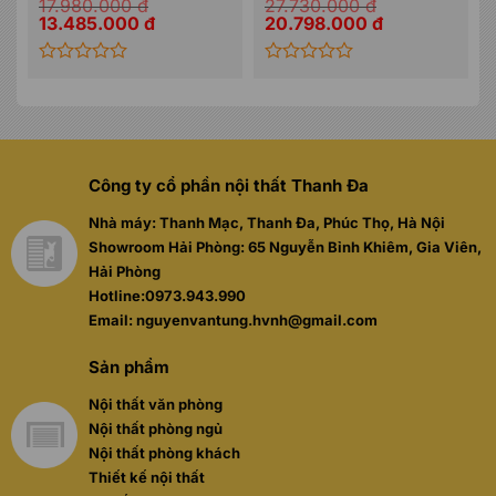
17.980.000
đ
27.730.000
đ
Giá
Giá
Giá
Giá
13.485.000
đ
20.798.000
đ
gốc
hiện
gốc
hiện
là:
tại
là:
tại
17.980.000 đ.
là:
27.730.000 đ.
là:
13.485.000 đ.
20.798.000 đ.
Được
Được
xếp
xếp
hạng
hạng
0
0
5
5
sao
sao
Công ty cổ phần nội thất Thanh Đa
Nhà máy: Thanh Mạc, Thanh Đa, Phúc Thọ, Hà Nội
Showroom Hải Phòng: 65 Nguyễn Bỉnh Khiêm, Gia Viên,
Hải Phòng
Hotline:0973.943.990
Email: nguyenvantung.hvnh@gmail.com
Sản phẩm
Nội thất văn phòng
Nội thất phòng ngủ
Nội thất phòng khách
Thiết kế nội thất