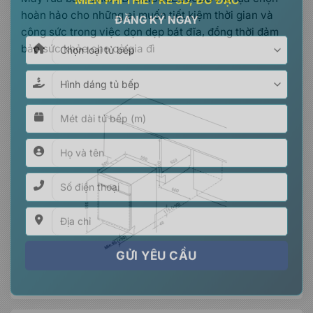
×
MIỄN PHÍ THIẾT KẾ 3D, ĐO ĐẠC
hoàn hảo cho những ai muốn tiết kiệm thời gian và
công sức trong việc dọn dẹp bát đĩa, đồng thời đảm
ĐĂNG KÝ NGAY
bảo sức khỏe cho cả gia đì