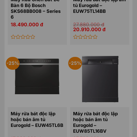
Bàn 6 Bộ Bosch
tủ Eurogold –
SKS68BB008 – Series
EUW75TL14BB
6
18.490.000
đ
27.880.000
đ
Giá
Giá
20.910.000
đ
gốc
hiện
là:
tại
27.880.000 đ.
là:
20.910.000 đ.
Được
Được
xếp
xếp
hạng
hạng
0
0
-25%
-25%
5
5
sao
sao
Máy rửa bát độc lập
Máy rửa bát độc lập
hoặc bán âm tủ
hoặc bán âm tủ
Eurogold – EUW45TL6B
Eurogold –
EUW85TL16BV