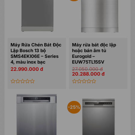
Máy Rửa Chén Bát Độc
Máy rửa bát độc lập
Lập Bosch 13 bộ
hoặc bán âm tủ
SMS4EKI06E – Series
Eurogold –
4, màu inox bạc
EUW75TL15SV
22.990.000
đ
27.050.000
đ
Giá
Giá
20.288.000
đ
gốc
hiện
là:
tại
27.050.000 đ.
là:
20.288.000 đ.
Được
Được
xếp
xếp
hạng
hạng
0
0
-25%
5
5
sao
sao