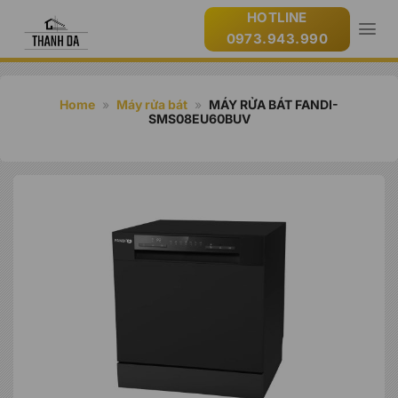
Bỏ
HOTLINE
qua
0973.943.990
nội
dung
Home
»
Máy rửa bát
»
MÁY RỬA BÁT FANDI-
SMS08EU60BUV