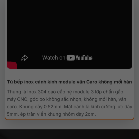
Tủ bếp inox cánh kính module vân Caro không mối hàn
Thùng là Inox 304 cao cấp hệ module 3 lớp chấn gấp
máy CNC, góc bo không sắc nhọn, không mối hàn, vân
caro. Khung dày 0.52mm. Mặt cánh là kính cường lực dày
5mm, ép tràn viền khung nhôm dày 2cm.