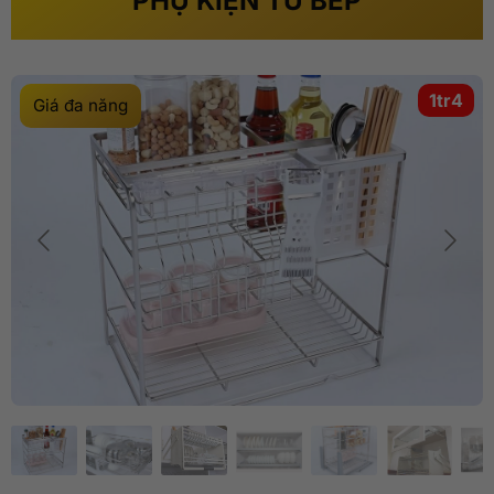
PHỤ KIỆN TỦ BẾP
1tr4
Giá đa năng