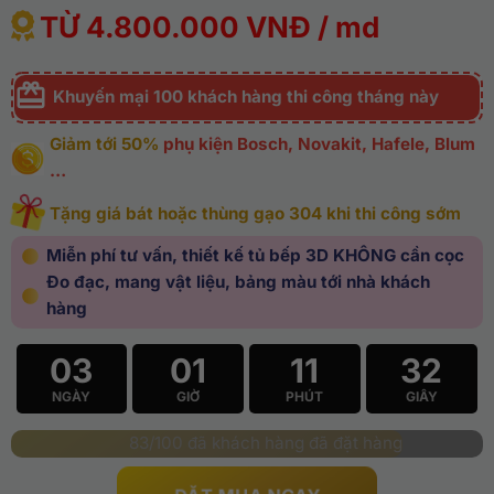
TỪ 4.800.000 VNĐ / md
Khuyến mại 100 khách hàng thi công tháng này
Giảm tới 50%
phụ kiện Bosch, Novakit, Hafele, Blum
…
Tặng giá bát hoặc thùng gạo 304 khi thi công sớm
Miễn phí tư vấn, thiết kế tủ bếp 3D KHÔNG cần cọc
Đo đạc, mang vật liệu, bảng màu tới nhà khách
hàng
03
01
11
30
NGÀY
GIỜ
PHÚT
GIÂY
83/100 đã khách hàng đã đặt hàng