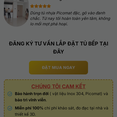
Dùng tủ nhựa Picomat đặc, gõ vào đanh
chắc. Từ nay tôi hoàn toàn yên tâm, không
lo mối mọt phá hoại.
ĐĂNG KÝ TƯ VẤN LẮP ĐẶT TỦ BẾP TẠI
ĐÂY
ĐẶT MUA NGAY
CHÚNG TÔI CAM KẾT
Bảo hành trọn đời
( vật liệu Inox 304, Picomat) và
bảo trì vĩnh viễn
.
Miễn phí 100%
chi phí khảo sát, đo đạc tại nhà và
thiết kế 3D.