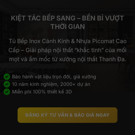
KIỆT TÁC BẾP SANG – BỀN BỈ VƯỢT
THỜI GIAN
Tủ Bếp Inox Cánh Kính & Nhựa Picomat Cao
Cấp – Giải pháp nội thất “khắc tinh” của mối
mọt và ẩm mốc từ xưởng nội thất Thanh Đa.
Bảo hành vật liệu trọn đời, giá xưởng
10 năm kinh nghiệm, 2000+ dự án
Miễn phí 100% thiết kế 3D
ĐĂNG KÝ TƯ VẤN & BÁO GIÁ NGAY