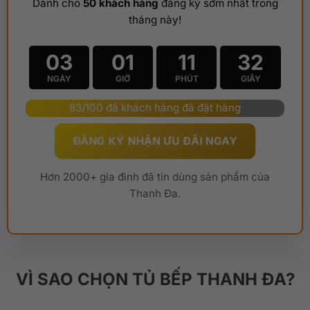
Dành cho
50 khách hàng
đăng ký sớm nhất trong
tháng này!
03
01
11
30
NGÀY
GIỜ
PHÚT
GIÂY
83/100 đã khách hàng đã đặt hàng
ĐĂNG KÝ NHẬN ƯU ĐÃI NGAY
Hơn 2000+ gia đình đã tin dùng sản phẩm của
Thanh Đa.
VÌ SAO CHỌN TỦ BẾP THANH ĐA?