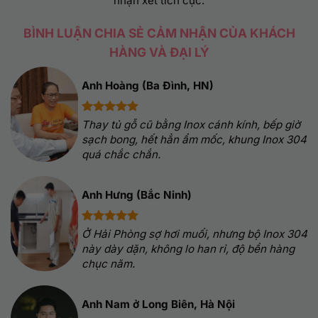
nhận xét tích cực.
BÌNH LUẬN CHIA SẺ CẢM NHẬN CỦA KHÁCH
HÀNG VÀ ĐẠI LÝ
Anh Hoàng (Ba Đình, HN)
Thay tủ gỗ cũ bằng Inox cánh kính, bếp giờ
sạch bong, hết hẳn ẩm mốc, khung Inox 304
quá chắc chắn.
Anh Hưng (Bắc Ninh)
Ở Hải Phòng sợ hơi muối, nhưng bộ Inox 304
này dày dặn, không lo han rỉ, độ bền hàng
chục năm.
Anh Nam ở Long Biên, Hà Nội