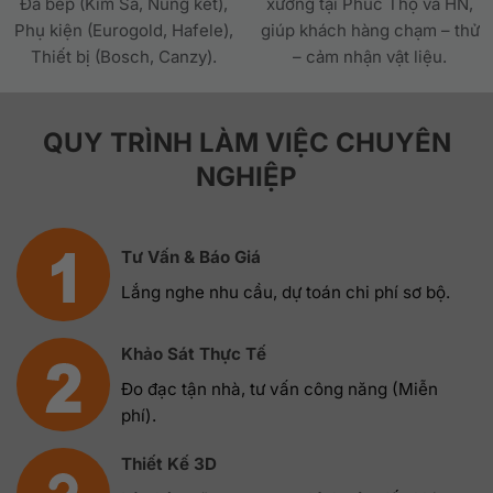
Đá bếp (Kim Sa, Nung kết),
xưởng tại Phúc Thọ và HN,
Phụ kiện (Eurogold, Hafele),
giúp khách hàng chạm – thử
Thiết bị (Bosch, Canzy).
– cảm nhận vật liệu.
QUY TRÌNH LÀM VIỆC CHUYÊN
NGHIỆP
Tư Vấn & Báo Giá
Lắng nghe nhu cầu, dự toán chi phí sơ bộ.
Khảo Sát Thực Tế
Đo đạc tận nhà, tư vấn công năng (Miễn
phí).
Thiết Kế 3D