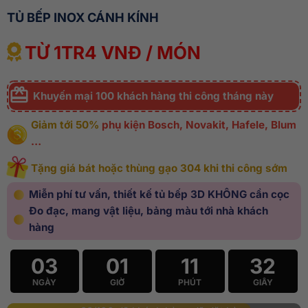
TỦ BẾP INOX CÁNH KÍNH
TỪ 1TR4 VNĐ / MÓN
Khuyến mại 100 khách hàng thi công tháng này
Giảm tới 50%
phụ kiện Bosch, Novakit, Hafele, Blum
…
Tặng giá bát hoặc thùng gạo 304 khi thi công sớm
Miễn phí tư vấn, thiết kế tủ bếp 3D KHÔNG cần cọc
Đo đạc, mang vật liệu, bảng màu tới nhà khách
hàng
03
01
11
30
NGÀY
GIỜ
PHÚT
GIÂY