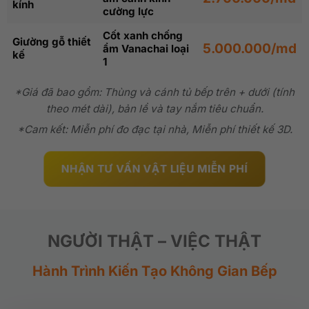
kính
cường lực
Cốt xanh chống
Giường gỗ thiết
5.000.000/md
ẩm Vanachai loại
kế
1
*Giá đã bao gồm: Thùng và cánh tủ bếp trên + dưới (tính
theo mét dài), bản lề và tay nắm tiêu chuẩn.
*Cam kết: Miễn phí đo đạc tại nhà, Miễn phí thiết kế 3D.
NHẬN TƯ VẤN VẬT LIỆU MIỄN PHÍ
NGƯỜI THẬT – VIỆC THẬT
Hành Trình Kiến Tạo Không Gian Bếp