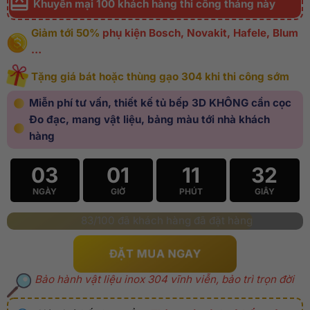
Khuyến mại 100 khách hàng thi công tháng này
Giảm tới 50%
phụ kiện Bosch, Novakit, Hafele, Blum
…
Tặng giá bát hoặc thùng gạo 304 khi thi công sớm
Miễn phí tư vấn, thiết kế tủ bếp 3D KHÔNG cần cọc
Đo đạc, mang vật liệu, bảng màu tới nhà khách
hàng
03
01
11
30
NGÀY
GIỜ
PHÚT
GIÂY
83/100 đã khách hàng đã đặt hàng
ĐẶT MUA NGAY
Bảo hành vật liệu inox 304 vĩnh viễn, bảo trì trọn đời