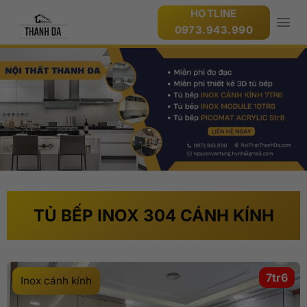
Bỏ
HOTLINE
qua
0973.943.990
nội
dung
TỦ BẾP INOX 304 CÁNH KÍNH
7tr6
Inox cánh kính