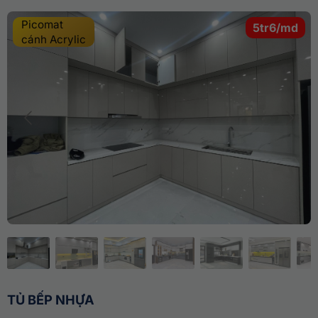
Picomat
5tr6/md
cánh Acrylic
TỦ BẾP NHỰA