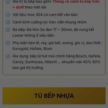
Giá trị tủ bếp bao gồm:
Thùng và cánh tủ bếp trên
+ dưới
theo mét dài
Vật liệu: Inox 304 có cam kết văn bản
Cánh kính cường lực tràn viền khung nhôm
Đá bếp: Đá Kim Sa đen 17 ~ 20mm, đá nung kết
Lamar không ố siêu bền.
Phụ kiện bản lề, ray, giá bát, xoong, gia vị, dao thớt :
Eurogold, Hafele, Blum
Gia dụng: bếp từ hút mùi chính hãng Bosch, Hafele,
Canzy, Sunhouse, Hitachi … khuyến mãi 40% 50%
bao giá thị trường
TỦ BẾP NHỰA