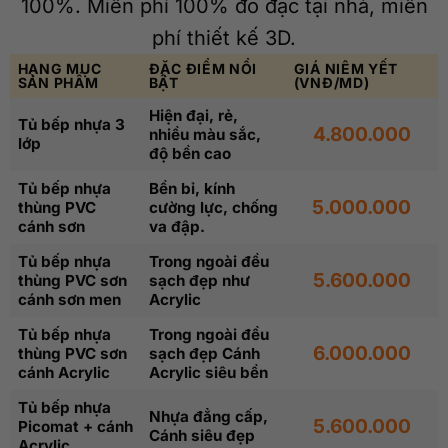
100%. Miễn phí 100% đo đạc tại nhà, miễn
phí thiết kế 3D.
HẠNG MỤC
ĐẶC ĐIỂM NỔI
GIÁ NIÊM YẾT
SẢN PHẨM
BẬT
(VNĐ/MD)
Hiện đại, rẻ,
Tủ bếp nhựa 3
4.800.000
nhiều màu sắc,
lớp
độ bền cao
Tủ bếp nhựa
Bền bỉ, kính
5.000.000
thùng PVC
cường lực, chống
cánh sơn
va đập.
Tủ bếp nhựa
Trong ngoài đều
5.600.000
thùng PVC sơn
sạch đẹp như
cánh sơn men
Acrylic
Tủ bếp nhựa
Trong ngoài đều
6.000.000
thùng PVC sơn
sạch đẹp Cánh
cánh Acrylic
Acrylic siêu bền
Tủ bếp nhựa
Nhựa đẳng cấp,
5.600.000
Picomat + cánh
Cánh siêu đẹp
Acrylic