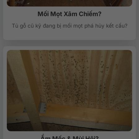
Mối Mọt Xâm Chiếm?
Tủ gỗ cũ kỹ đang bị mối mọt phá hủy kết cấu?
Ẩm Mốc & Mùi Hôi?