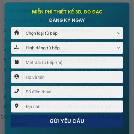
×
10 CHƯƠNG TRÌNH RỬA THÔNG MINH
MIỄN PHÍ THIẾT KẾ 3D, ĐO ĐẠC
Prewash: Rửa tráng trước khi rửa chính.
ĐĂNG KÝ NGAY
Jet Wash: Rửa siêu tốc chỉ trong 14 phút.
Quick 30’: Rửa nhanh trong 30 phút cho bát đĩa ít bẩn.
Eco: Tiết kiệm điện và nước.
Easy Care: Rửa nhẹ nhàng cho đồ dùng ít bẩn.
Dual Prowash: Hai mức áp lực rửa khác nhau trong
cùng chu trình.
Auto 50°C: Xử lý vết bẩn vừa ở nhiệt độ 50°C.
Super 30°C – 50°C: Rửa tự động cho bát đĩa ít bẩn.
Super 50°C – 60°C: Rửa tự động cho bát đĩa bẩn vừa.
Super 60°C – 70°C: Rửa chuyên sâu cho nồi, xoong
và chảo.