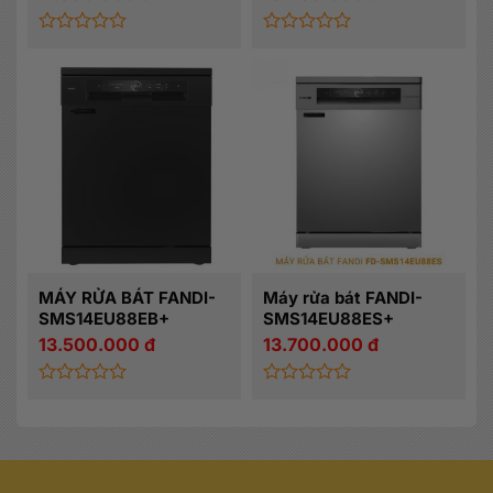
Được
Được
xếp
xếp
hạng
hạng
0
0
5
5
sao
sao
MÁY RỬA BÁT FANDI-
Máy rửa bát FANDI-
SMS14EU88EB+
SMS14EU88ES+
13.500.000
đ
13.700.000
đ
Được
Được
xếp
xếp
hạng
hạng
0
0
5
5
sao
sao