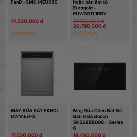
FanDi-SMS 14EU68E
hoặc bán âm tủ
Eurogold –
EUW85TL16BV
14.500.000
đ
27.730.000
đ
Giá
Giá
20.798.000
đ
gốc
hiện
là:
tại
27.730.000 đ.
là:
20.798.000 đ.
Được
Được
xếp
xếp
hạng
hạng
0
0
5
5
sao
sao
MÁY RỬA BÁT FANDI
Máy Rửa Chén Bát Để
DW14EU-S
Bàn 6 Bộ Bosch
SKS68BB008 – Series
6
17.500.000
đ
18.490.000
đ