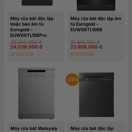
Máy rửa bát độc lập
Máy rửa bát độc lập âm
hoặc bán âm tủ
tủ Eurogold –
Eurogold –
EUW88TL15BB
EUW88TL15BPro
32.050.000
đ
31.810.000
đ
Giá
Giá
Giá
Giá
24.038.000
đ
23.858.000
đ
gốc
hiện
gốc
hiện
là:
tại
là:
tại
32.050.000 đ.
là:
31.810.000 đ.
là:
24.038.000 đ.
23.858.000 đ.
Được
Được
xếp
xếp
hạng
hạng
0
0
-25%
5
5
sao
sao
Máy rửa bát Malaysia
Máy rửa bát độc lập