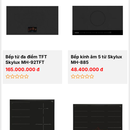
5
5
sao
sao
Bếp từ đa điểm TFT
Bếp kính âm 5 từ Skylux
Skylux MH-92TFT
MH-885
165.000.000
đ
48.400.000
đ
Được
Được
xếp
xếp
hạng
hạng
0
0
5
5
sao
sao