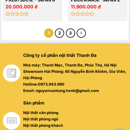
20.500.000
đ
11.900.000
đ
Được
Được
xếp
xếp
hạng
hạng
1
2
3
0
0
5
5
sao
sao
Công ty cổ phần nội thất Thanh Đa
Nhà máy: Thanh Mạc, Thanh Đa, Phúc Thọ, Hà Nội
Showroom Hải Phòng: 65 Nguyễn Bỉnh Khiêm, Gia Viên,
Hải Phòng
Hotline:0973.943.990
Email: nguyenvantung.hvnh@gmail.com
Sản phẩm
Nội thất văn phòng
Nội thất phòng ngủ
Nội thất phòng khách