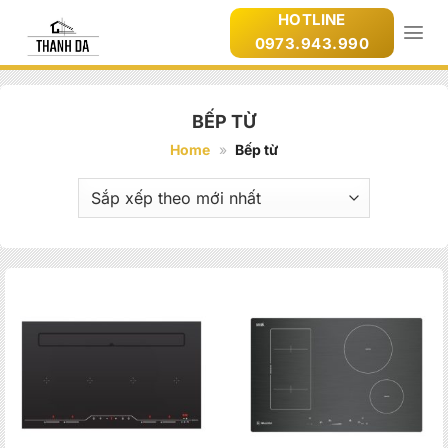
Bỏ
HOTLINE
qua
0973.943.990
nội
dung
BẾP TỪ
Home
»
Bếp từ