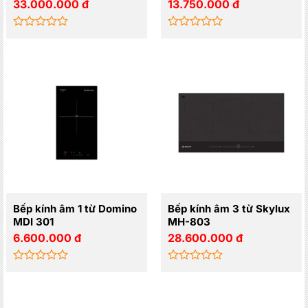
33.000.000
đ
13.750.000
đ
Được
Được
xếp
xếp
hạng
hạng
0
0
5
5
sao
sao
Bếp kính âm 1 từ Domino
Bếp kính âm 3 từ Skylux
MDI 301
MH-803
6.600.000
đ
28.600.000
đ
Được
Được
xếp
xếp
hạng
hạng
0
0