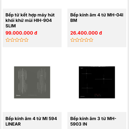
Bếp từ kết hợp máy hút
Bếp kính âm 4 từ MH-04I
khói khử mùi HIH-904
BM
SLIM
99.000.000
đ
26.400.000
đ
Được
Được
xếp
xếp
hạng
hạng
0
0
5
5
sao
sao
Bếp kính âm 4 từ MI 594
Bếp kính âm 3 từ MH-
LINEAR
5903 IN