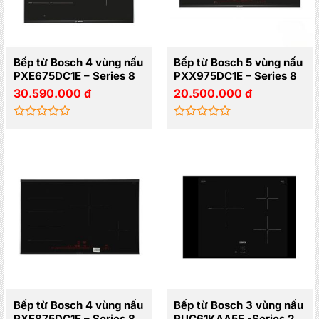
Bếp từ Bosch 4 vùng nấu
Bếp từ Bosch 5 vùng nấu
PXE675DC1E – Series 8
PXX975DC1E – Series 8
30.590.000
đ
20.500.000
đ
Được
Được
xếp
xếp
hạng
hạng
0
0
5
5
sao
sao
Bếp từ Bosch 4 vùng nấu
Bếp từ Bosch 3 vùng nấu
PXE875DC1E – Series 8
PUC61KAA5E -Series 2