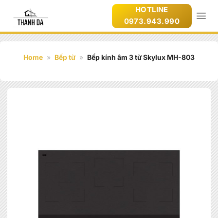
Bỏ
HOTLINE
qua
0973.943.990
nội
dung
Home
»
Bếp từ
»
Bếp kính âm 3 từ Skylux MH-803