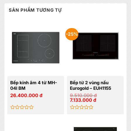
SẢN PHẨM TƯƠNG TỰ
-25%
Bếp kính âm 4 từ MH-
Bếp từ 2 vùng nấu
04I BM
Eurogold – EUH1155
26.400.000
đ
9.510.000
đ
Giá
Giá
7.133.000
đ
gốc
hiện
là:
tại
9.510.000 đ.
là:
7.133.000 đ.
Được
Được
xếp
xếp
hạng
hạng
0
0