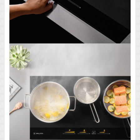
×
MIỄN PHÍ THIẾT KẾ 3D, ĐO ĐẠC
ĐĂNG KÝ NGAY