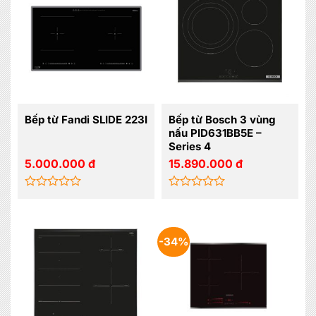
5
5
sao
sao
Bếp từ Fandi SLIDE 223I
Bếp từ Bosch 3 vùng
nấu PID631BB5E –
Series 4
5.000.000
đ
15.890.000
đ
Được
Được
xếp
xếp
hạng
hạng
0
0
-34%
5
5
sao
sao