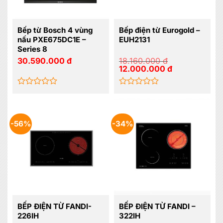
Bếp từ Bosch 4 vùng
Bếp điện từ Eurogold –
nấu PXE675DC1E –
EUH2131
Series 8
30.590.000
đ
18.160.000
đ
Giá
Giá
12.000.000
đ
gốc
hiện
là:
tại
18.160.000 đ.
là:
12.000.000 đ.
Được
Được
xếp
xếp
hạng
hạng
0
0
-56%
-34%
5
5
sao
sao
BẾP ĐIỆN TỪ FANDI-
BẾP ĐIỆN TỪ FANDI –
226IH
322IH