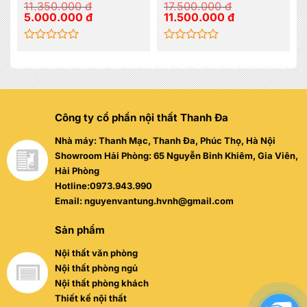
11.350.000
đ
17.500.000
đ
Giá
Giá
Giá
Giá
5.000.000
đ
11.500.000
đ
gốc
hiện
gốc
hiện
là:
tại
là:
tại
11.350.000 đ.
là:
17.500.000 đ.
là:
5.000.000 đ.
11.500.000 đ.
Được
Được
xếp
xếp
hạng
hạng
0
0
5
5
sao
sao
Công ty cổ phần nội thất Thanh Đa
Nhà máy: Thanh Mạc, Thanh Đa, Phúc Thọ, Hà Nội
Showroom Hải Phòng: 65 Nguyễn Bỉnh Khiêm, Gia Viên,
Hải Phòng
Hotline:0973.943.990
Email: nguyenvantung.hvnh@gmail.com
Sản phẩm
Nội thất văn phòng
Nội thất phòng ngủ
Nội thất phòng khách
Thiết kế nội thất