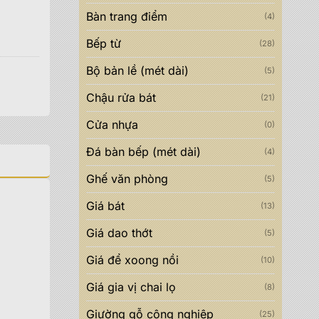
Bàn trang điểm
(4)
Bếp từ
(28)
Bộ bản lề (mét dài)
(5)
Chậu rửa bát
(21)
Cửa nhựa
(0)
Đá bàn bếp (mét dài)
(4)
Ghế văn phòng
(5)
Giá bát
(13)
Giá dao thớt
(5)
Giá để xoong nồi
(10)
Giá gia vị chai lọ
(8)
Giường gỗ công nghiệp
(25)