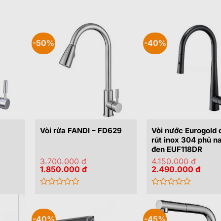
-50%
-40%
Vòi nước Eurogold 
Vòi rửa FANDI – FD629
rút inox 304 phủ n
đen EUF118DR
3.700.000
đ
4.150.000
đ
Giá
Giá
Giá
Giá
1.850.000
đ
2.490.000
đ
gốc
hiện
gốc
hiện
là:
tại
là:
tại
3.700.000 đ.
là:
4.150.000 đ.
là:
Được
Được
00 đ.
1.850.000 đ.
2.490
xếp
xếp
hạng
hạng
0
0
-40%
-45%