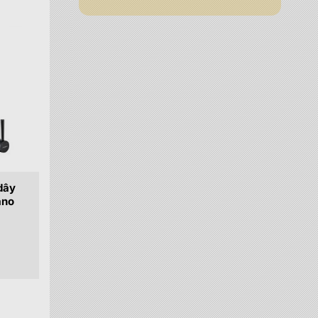
dây
ano
.000 đ.