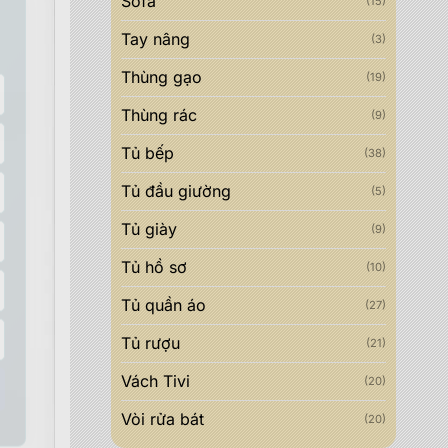
Sofa
(15)
×
Tay nâng
(3)
Thùng gạo
(19)
Thùng rác
(9)
Tủ bếp
(38)
Tủ đầu giường
(5)
Tủ giày
(9)
Tủ hồ sơ
(10)
Tủ quần áo
(27)
Tủ rượu
(21)
Vách Tivi
(20)
Vòi rửa bát
(20)