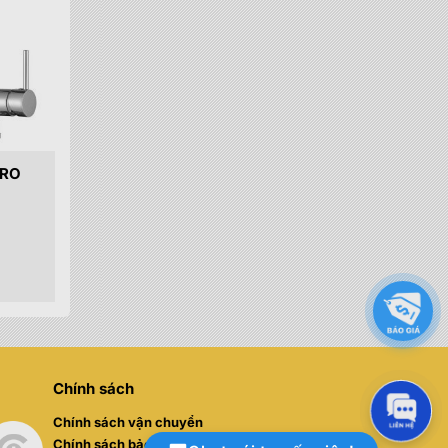
 RO
000 đ.
Chính sách
Chính sách vận chuyển
Chính sách bảo hành