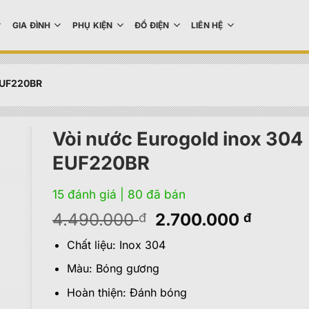
GIA ĐÌNH
PHỤ KIỆN
ĐỒ ĐIỆN
LIÊN HỆ
 EUF220BR
Vòi nước Eurogold inox 304
EUF220BR
15 đánh giá
| 80 đã bán
Giá
Giá
4.490.000
2.700.000
đ
đ
gốc
hiện
Chất liệu: Inox 304
là:
tại
4.490.000 đ.
là:
Màu: Bóng gương
2.700.
Hoàn thiện: Đánh bóng