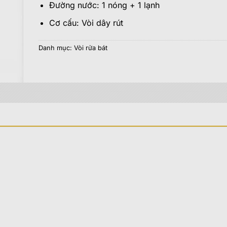
Đường nước: 1 nóng + 1 lạnh
Cơ cấu: Vòi dây rút
Danh mục:
Vòi rửa bát