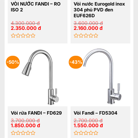
VÒI NƯỚC FANDI – RO
Vòi nước Eurogold inox
ISO 2
304 phủ PVD đen
EUF626D
4.300.000
đ
3.600.000
đ
Giá
Giá
Giá
Giá
2.350.000
đ
2.160.000
đ
gốc
hiện
gốc
hiện
là:
tại
là:
tại
4.300.000 đ.
là:
3.600.000 đ.
là:
2.350.000 đ.
2.160.000 đ.
Được
Được
xếp
xếp
hạng
hạng
0
0
-50%
-43%
5
5
sao
sao
Vòi rửa FANDI – FD629
Vòi Fandi – FD5304
3.700.000
đ
2.700.000
đ
Giá
Giá
Giá
Giá
1.850.000
đ
1.550.000
đ
gốc
hiện
gốc
hiện
là:
tại
là:
tại
3.700.000 đ.
là:
2.700.000 đ.
là: