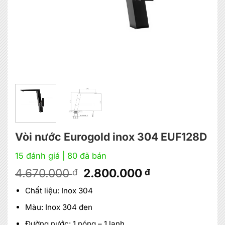
Vòi nước Eurogold inox 304 EUF128D
15 đánh giá
| 80 đã bán
Giá
Giá
4.670.000
2.800.000
đ
đ
gốc
hiện
Chất liệu: Inox 304
là:
tại
4.670.000 đ.
là:
Màu: Inox 304 đen
2.800.000 đ.
Đường nước: 1 nóng – 1 lạnh