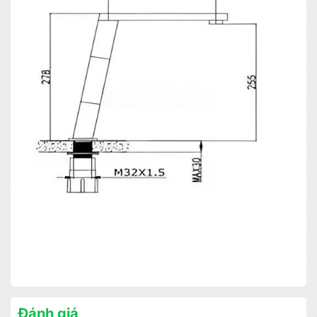
MIỄN PHÍ THIẾT KẾ 3D, ĐO ĐẠC
ĐĂNG KÝ NGAY
Đánh giá