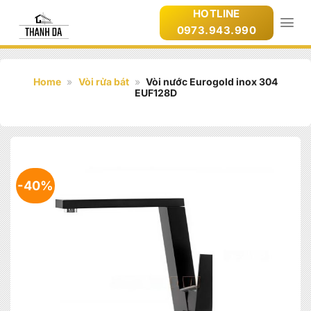
Bỏ
HOTLINE
qua
0973.943.990
nội
dung
Home
»
Vòi rửa bát
»
Vòi nước Eurogold inox 304
EUF128D
-40%