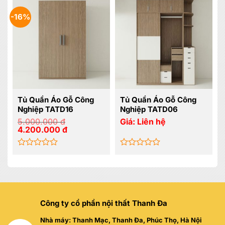
hạng
hạng
0
0
-16%
5
5
sao
sao
Tủ Quần Áo Gỗ Công
Tủ Quần Áo Gỗ Công
Nghiệp TATD16
Nghiệp TATD06
5.000.000
đ
Giá:
Liên hệ
Giá
Giá
4.200.000
đ
gốc
hiện
là:
tại
5.000.000 đ.
là:
4.200.000 đ.
Được
Được
xếp
xếp
hạng
hạng
0
0
5
5
sao
sao
Công ty cổ phần nội thất Thanh Đa
Nhà máy: Thanh Mạc, Thanh Đa, Phúc Thọ, Hà Nội