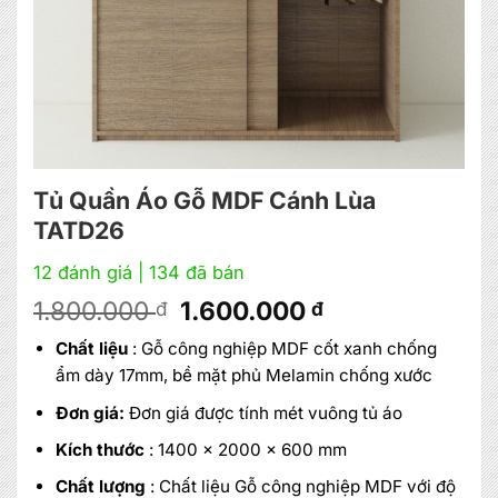
Tủ Quần Áo Gỗ MDF Cánh Lùa
TATD26
12 đánh giá
| 134 đã bán
Giá
Giá
1.800.000
1.600.000
đ
đ
gốc
hiện
Chất liệu
: Gỗ công nghiệp MDF cốt xanh chống
là:
tại
ẩm dày 17mm, bề mặt phủ Melamin chống xước
1.800.000 đ.
là:
1.600.000 đ.
Đơn giá:
Đơn giá được tính mét vuông tủ áo
Kích thước
: 1400 x 2000 x 600 mm
Chất lượng
: Chất liệu Gỗ công nghiệp MDF với độ