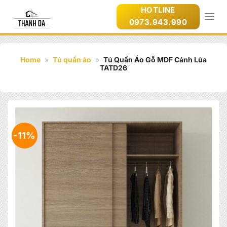
Bỏ
HOTLINE
qua
0973.943.990
nội
dung
Home
»
Tủ quần áo
»
Tủ Quần Áo Gỗ MDF Cánh Lùa
TATD26
-11%