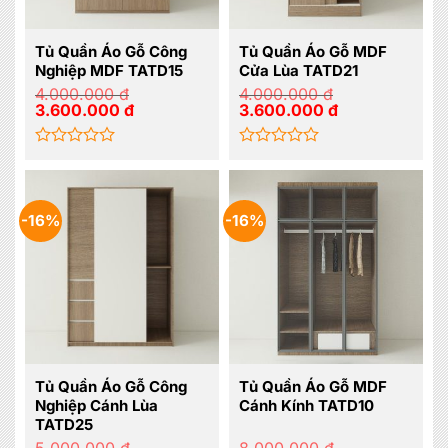
Tủ Quần Áo Gỗ Công
Tủ Quần Áo Gỗ MDF
Nghiệp MDF TATD15
Cửa Lùa TATD21
4.000.000
đ
4.000.000
đ
Giá
Giá
Giá
Giá
3.600.000
đ
3.600.000
đ
gốc
hiện
gốc
hiện
là:
tại
là:
tại
4.000.000 đ.
là:
4.000.000 đ.
là:
3.600.000 đ.
3.600.000 đ.
Được
Được
xếp
xếp
hạng
hạng
0
0
-16%
-16%
5
5
sao
sao
Tủ Quần Áo Gỗ Công
Tủ Quần Áo Gỗ MDF
Nghiệp Cánh Lùa
Cánh Kính TATD10
TATD25