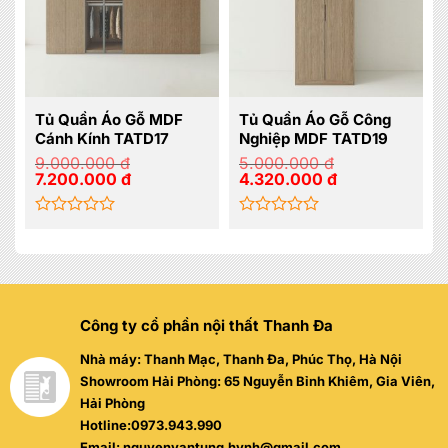
Tủ Quần Áo Gỗ MDF
Tủ Quần Áo Gỗ Công
Cánh Kính TATD17
Nghiệp MDF TATD19
9.000.000
đ
5.000.000
đ
Giá
Giá
Giá
Giá
7.200.000
đ
4.320.000
đ
gốc
hiện
gốc
hiện
là:
tại
là:
tại
9.000.000 đ.
là:
5.000.000 đ.
là:
7.200.000 đ.
4.320.000 đ.
Được
Được
xếp
xếp
hạng
hạng
0
0
5
5
sao
sao
Công ty cổ phần nội thất Thanh Đa
Nhà máy: Thanh Mạc, Thanh Đa, Phúc Thọ, Hà Nội
Showroom Hải Phòng: 65 Nguyễn Bỉnh Khiêm, Gia Viên,
Hải Phòng
Hotline:0973.943.990
Email: nguyenvantung.hvnh@gmail.com