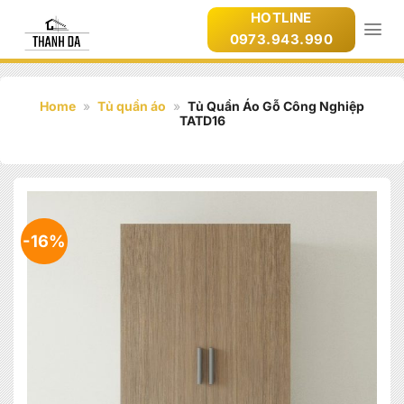
Bỏ
HOTLINE
qua
0973.943.990
nội
dung
Home
»
Tủ quần áo
»
Tủ Quần Áo Gỗ Công Nghiệp
TATD16
-16%