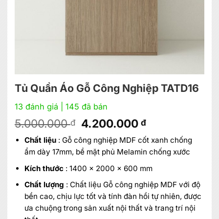
Tủ Quần Áo Gỗ Công Nghiệp TATD16
13 đánh giá
| 145 đã bán
Giá
Giá
5.000.000
4.200.000
đ
đ
gốc
hiện
Chất liệu
: Gỗ công nghiệp MDF cốt xanh chống
là:
tại
ẩm dày 17mm, bề mặt phủ Melamin chống xước
5.000.000 đ.
là:
4.200.000 đ.
Kích thước
: 1400 x 2000 x 600 mm
Chất lượng
: Chất liệu Gỗ công nghiệp MDF với độ
bền cao, chịu lực tốt và tính đàn hồi tự nhiên, được
ưa chuộng trong sản xuất nội thất và trang trí nội