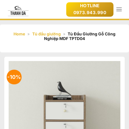
Bỏ
HOTLINE
qua
0973.943.990
nội
dung
Home
»
Tủ đầu giường
»
Tủ Đầu Giường Gỗ Công
Nghiệp MDF TPTD04
-10%