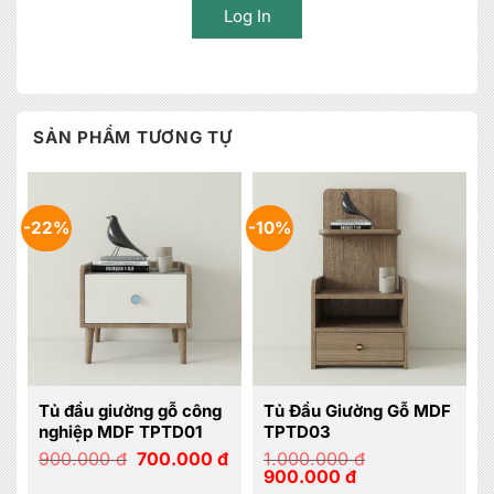
Log In
SẢN PHẨM TƯƠNG TỰ
-22%
-10%
Tủ đầu giường gỗ công
Tủ Đầu Giường Gỗ MDF
nghiệp MDF TPTD01
TPTD03
Giá
Giá
900.000
đ
700.000
đ
1.000.000
đ
gốc
hiện
Giá
Giá
900.000
đ
là:
tại
gốc
hiện