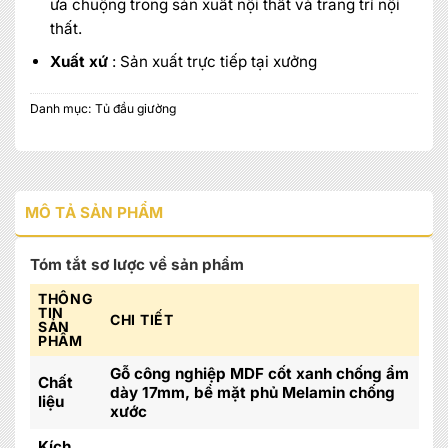
ưa chuộng trong sản xuất nội thất và trang trí nội
thất.
Xuất xứ
: Sản xuất trực tiếp tại xưởng
Danh mục:
Tủ đầu giường
MÔ TẢ SẢN PHẨM
Tóm tắt sơ lược về sản phẩm
THÔNG
TIN
CHI TIẾT
SẢN
PHẨM
Gỗ công nghiệp MDF cốt xanh chống ẩm
Chất
dày 17mm, bề mặt phủ Melamin chống
liệu
xước
Kích