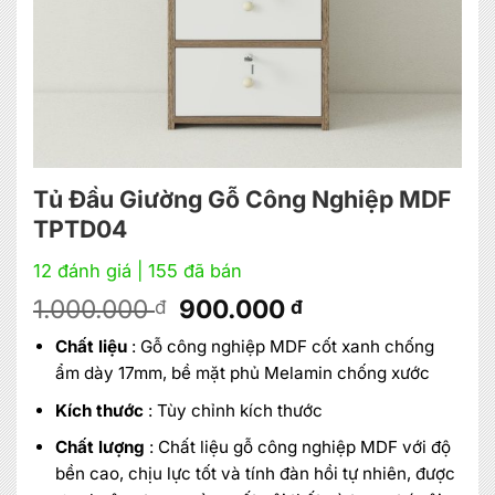
Tủ Đầu Giường Gỗ Công Nghiệp MDF
TPTD04
12 đánh giá
| 155 đã bán
Giá
Giá
1.000.000
900.000
đ
đ
gốc
hiện
Chất liệu
: Gỗ công nghiệp MDF cốt xanh chống
là:
tại
ẩm dày 17mm, bề mặt phủ Melamin chống xước
1.000.000 đ.
là:
900.000 đ.
Kích thước
: Tùy chỉnh kích thước
Chất lượng
: Chất liệu gỗ công nghiệp MDF với độ
bền cao, chịu lực tốt và tính đàn hồi tự nhiên, được