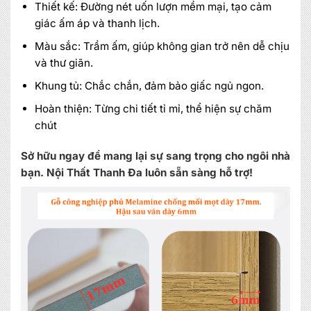
Thiết kế: Đường nét uốn lượn mềm mại, tạo cảm
MIỄN PHÍ THIẾT KẾ 3D, ĐO ĐẠC
giác ấm áp và thanh lịch.
ĐĂNG KÝ NGAY
Màu sắc: Trầm ấm, giúp không gian trở nên dễ chịu
và thư giãn.
Khung tủ: Chắc chắn, đảm bảo giấc ngủ ngon.
Hoàn thiện: Từng chi tiết tỉ mỉ, thể hiện sự chăm
chút
Sở hữu ngay để mang lại sự sang trọng cho ngôi nhà
bạn. Nội Thất Thanh Đa luôn sẵn sàng hỗ trợ!