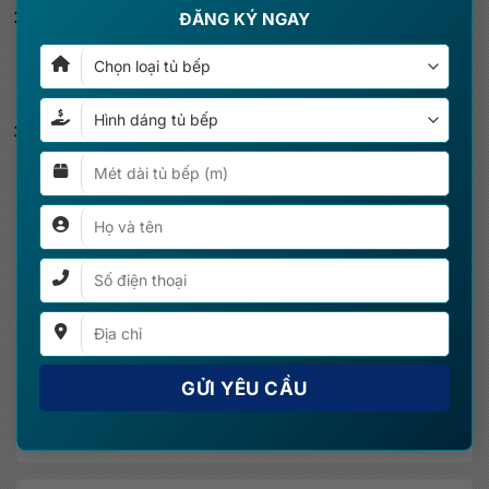
Giá cả hợp lý: So với gỗ tự nhiên, gỗ công nghiệp lõi
ĐĂNG KÝ NGAY
MDF có giá thành thấp hơn. Điều này giúp đáp ứng
nhu cầu về mẫu mã và màu sắc của nhiều gia đình
mà vẫn duy trì tính tiện nghi và hiện đại.
Kháng cong vênh: Gỗ công nghiệp ít bị cong vênh, co
ngót hoặc biến dạng do thời tiết, nhiệt độ.
Thông số
Tủ bếp MDF phủ Melamin Cánh Acrylic CN30
Vật liệu thùng tủ: Tủ bếp gỗ MDF chống ẩm cao
cấp cốt nhập khẩu Thái Lan
Vật liệu phủ bề mặt: Acrylic
Phụ kiện: Eurogold, Boss VN
Đá bếp: Đá Kim Sa