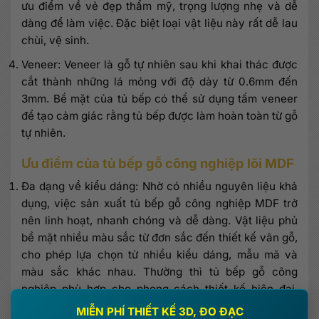
ưu điểm về vẻ đẹp thẩm mỹ, trọng lượng nhẹ và dễ
dàng để làm việc. Đặc biệt loại vật liệu này rất dễ lau
chùi, vệ sinh.
Veneer: Veneer là gỗ tự nhiên sau khi khai thác được
cắt thành những lá mỏng với độ dày từ 0.6mm đến
3mm. Bề mặt của tủ bếp có thể sử dụng tấm veneer
để tạo cảm giác rằng tủ bếp được làm hoàn toàn từ gỗ
tự nhiên.
Ưu điểm của tủ bếp gỗ công nghiệp lõi MDF
Đa dạng về kiểu dáng: Nhờ có nhiều nguyên liệu khả
dụng, việc sản xuất tủ bếp gỗ công nghiệp MDF trở
nên linh hoạt, nhanh chóng và dễ dàng. Vật liệu phủ
bề mặt nhiều màu sắc từ đơn sắc đến thiết kế vân gỗ,
cho phép lựa chọn từ nhiều kiểu dáng, mẫu mã và
màu sắc khác nhau. Thường thì tủ bếp gỗ công
nghiệp phù hợp cho phong cách thiết kế hiện đại,
×
mang lại vẻ đẹp tối giản, tiện nghi và thanh lịch.
MIỄN PHÍ THIẾT KẾ 3D, ĐO ĐẠC