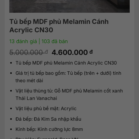
Tủ bếp MDF phủ Melamin Cánh
Acrylic CN30
13 đánh giá
| 103 đã bán
Giá
Giá
5.000.000
4.600.000
đ
đ
gốc
hiện
Tủ bếp MDF phủ Melamin Cánh Acrylic CN30
là:
tại
5.000.000 đ.
là:
Giá trị tủ bếp bao gồm: Tủ bếp (trên + dưới) tính
4.600.000 đ.
theo mét dài
Vật liệu thùng tủ: Gỗ MDF phủ Melamin cốt xanh
Thái Lan Vanachai
Vật liệu phủ bề mặt: Acrylic
Đá bếp: Đá Kim Sa nhập khẩu
Kính bếp: Kính cường lực 8mm