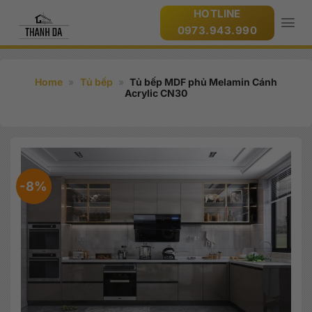
Bỏ
HOTLINE
qua
0973.943.990
nội
dung
Home
»
Tủ bếp
»
Tủ bếp MDF phủ Melamin Cánh
Acrylic CN30
-8%