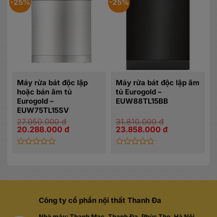
-25%
-25%
5
5
sao
sao
Máy rửa bát độc lập
Máy rửa bát độc lập âm
hoặc bán âm tủ
tủ Eurogold –
Eurogold –
EUW88TL15BB
EUW75TL15SV
27.050.000
đ
31.810.000
đ
Giá
Giá
Giá
Giá
20.288.000
đ
23.858.000
đ
gốc
hiện
gốc
hiện
là:
tại
là:
tại
27.050.000 đ.
là:
31.810.000 đ.
là:
20.288.000 đ.
23.858.000 đ.
Được
Được
xếp
xếp
hạng
hạng
0
0
5
5
sao
sao
Công ty cổ phần nội thất Thanh Đa
Nhà máy: Thanh Mạc, Thanh Đa, Phúc Thọ, Hà Nội