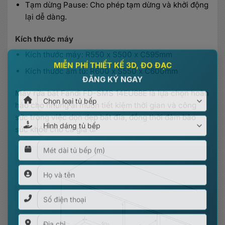
Tạm dừng Pause: Cho phép tạm dừng và khởi động
lại dễ dàng.
Kích thước máy
Kích thước máy: R550 x S500 x C595mm
×
Kích thước âm tủ: R600 x S550 x C600mm
MIỄN PHÍ THIẾT KẾ 3D, ĐO ĐẠC
ĐĂNG KÝ NGAY
Máy rửa bát Fandi FD-SMS 14EU68E là lựa chọn hoàn
hảo cho những ai muốn tiết kiệm thời gian và công
sức trong việc dọn dẹp bát đĩa, đồng thời đảm bảo
sức khỏe cho cả gia đì