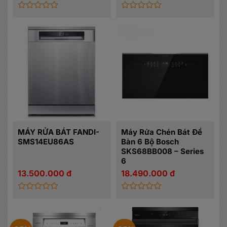
là:
tại
21.990.000 đ.
là:
16.493.000 đ.
Được
Được
xếp
xếp
hạng
hạng
0
0
5
5
sao
sao
MÁY RỬA BÁT FANDI-
Máy Rửa Chén Bát Để
SMS14EU86AS
Bàn 6 Bộ Bosch
SKS68BB008 – Series
6
13.500.000
đ
18.490.000
đ
Được
Được
xếp
xếp
hạng
hạng
0
0