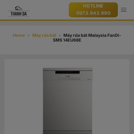
Bỏ
HOTLINE
qua
0973.943.990
nội
dung
Home
»
Máy rửa bát
»
Máy rửa bát Malaysia FanDi-
SMS 14EU68E