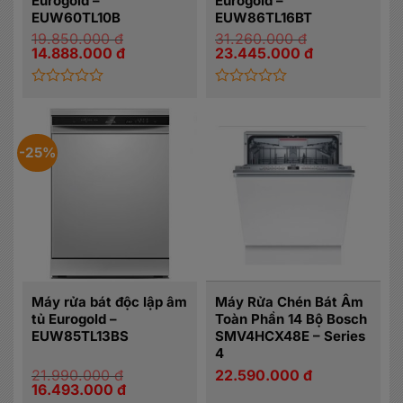
Eurogold –
Eurogold –
EUW60TL10B
EUW86TL16BT
19.850.000
đ
31.260.000
đ
Giá
Giá
Giá
Giá
14.888.000
đ
23.445.000
đ
gốc
hiện
gốc
hiện
là:
tại
là:
tại
19.850.000 đ.
là:
31.260.000 đ.
là:
14.888.000 đ.
23.445.000 đ.
Được
Được
xếp
xếp
hạng
hạng
0
0
-25%
5
5
sao
sao
Máy rửa bát độc lập âm
Máy Rửa Chén Bát Âm
tủ Eurogold –
Toàn Phần 14 Bộ Bosch
EUW85TL13BS
SMV4HCX48E – Series
4
21.990.000
đ
22.590.000
đ
Giá
Giá
16.493.000
đ
gốc
hiện