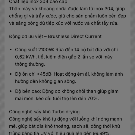
Chất liệu inox 304 cao cấp
Thân máy và khoang chứa được làm từ inox 304, giúp
chống gỉ và trầy xước, giữ cho sản phẩm luôn bền đẹp
và sáng bóng dù tiếp xúc với nước và chất tẩy rửa.
Động cơ ưu việt – Brushless Direct Current
Công suất 2100W: Rửa đến 14 bộ bát đĩa với chỉ
0,62 kWh, tiết kiệm điện gấp 2 lần so với máy
thông thường.
Độ ồn chỉ <45dB: Hoạt động êm ái, không làm ảnh
hưởng đến không gian sống.
Độ bền cao: Động cơ không chổi than giúp giảm
mài mòn, kéo dài tuổi thọ lên đến 70%.
Công nghệ sấy khô Turbo drying
Công nghệ sấy khô tự động với luồng khí nóng mạnh
mẽ, giúp bát đĩa khô thoáng, sạch sẽ, đồng thời khử
trùng bằng tia UV với hiệu quả lên đến 99,99%.