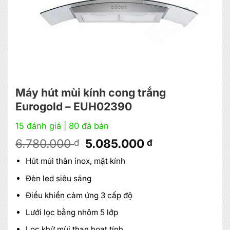
Máy hút mùi kính cong trắng
Eurogold – EUH02390
15 đánh giá
| 80 đã bán
Giá
Giá
6.780.000
5.085.000
đ
đ
gốc
hiện
Hút mùi thân inox, mặt kính
là:
tại
6.780.000 đ.
là:
Đèn led siêu sáng
5.085.000 đ.
Điều khiển cảm ứng 3 cấp độ
Lưới lọc bằng nhôm 5 lớp
Lọc khử mùi than hoạt tính