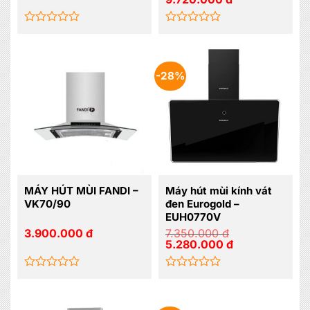
gốc
hiện
là:
tại
12.960.000 đ.
là:
9.720.000 đ.
Được
Được
xếp
xếp
hạng
hạng
0
0
-28%
5
5
sao
sao
MÁY HÚT MÙI FANDI –
Máy hút mùi kính vát
VK70/90
đen Eurogold –
EUH0770V
3.900.000
đ
7.350.000
đ
Giá
Giá
5.280.000
đ
gốc
hiện
là:
tại
7.350.000 đ.
là:
5.280.000 đ.
Được
Được
xếp
xếp
hạng
hạng