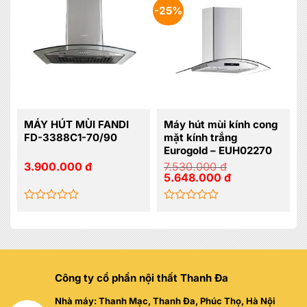
0
0
-25%
5
5
sao
sao
MÁY HÚT MÙI FANDI
Máy hút mùi kính cong
FD-3388C1-70/90
mặt kính trắng
Eurogold – EUH02270
3.900.000
đ
7.530.000
đ
Giá
Giá
5.648.000
đ
gốc
hiện
là:
tại
7.530.000 đ.
là:
5.648.000 đ.
Được
Được
xếp
xếp
hạng
hạng
0
0
5
5
sao
sao
Công ty cổ phần nội thất Thanh Đa
Nhà máy: Thanh Mạc, Thanh Đa, Phúc Thọ, Hà Nội