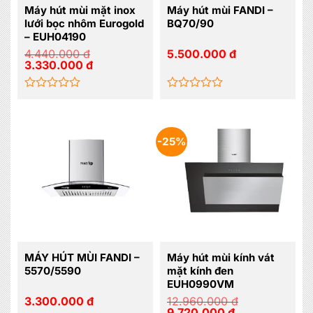
Máy hút mùi mặt inox
Máy hút mùi FANDI –
lưới bọc nhôm Eurogold
BQ70/90
– EUH04190
4.440.000
đ
5.500.000
đ
Giá
Giá
3.330.000
đ
gốc
hiện
là:
tại
4.440.000 đ.
là:
3.330.000 đ.
Được
Được
xếp
xếp
hạng
hạng
0
0
-25%
5
5
sao
sao
MÁY HÚT MÙI FANDI –
Máy hút mùi kính vát
5570/5590
mặt kính đen
EUH0990VM
3.300.000
đ
12.960.000
đ
Giá
Giá
9.720.000
đ