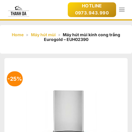
Bỏ
HOTLINE
qua
0973.943.990
nội
dung
Home
»
Máy hút mùi
»
Máy hút mùi kính cong trắng
Eurogold – EUH02390
-25%