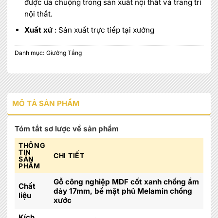
được ưa chuộng trong sản xuất nội thất và trang trí
nội thất.
Xuất xứ
: Sản xuất trực tiếp tại xưởng
Danh mục:
Giường Tầng
MÔ TẢ SẢN PHẨM
Tóm tắt sơ lược về sản phẩm
THÔNG
TIN
CHI TIẾT
SẢN
PHẨM
Gỗ công nghiệp MDF cốt xanh chống ẩm
Chất
dày 17mm, bề mặt phủ Melamin chống
liệu
xước
Kích