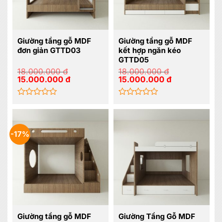
Giường tầng gỗ MDF
Giường tầng gỗ MDF
đơn giản GTTD03
kết hợp ngăn kéo
GTTD05
18.000.000
đ
18.000.000
đ
Giá
Giá
Giá
Giá
15.000.000
đ
15.000.000
đ
gốc
hiện
gốc
hiện
là:
tại
là:
tại
18.000.000 đ.
là:
18.000.000 đ.
là:
15.000.000 đ.
15.000.000 đ.
Được
Được
xếp
xếp
hạng
hạng
0
0
-17%
5
5
sao
sao
Giường tầng gỗ MDF
Giường Tầng Gỗ MDF