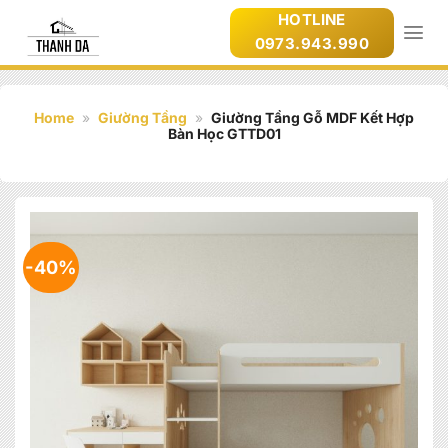
Bỏ
HOTLINE
qua
0973.943.990
nội
dung
Home
»
Giường Tầng
»
Giường Tầng Gỗ MDF Kết Hợp
Bàn Học GTTD01
-40%