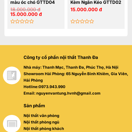
màu óc chó GTTD04
Kèm Ngăn Kéo GTTD02
18.000.000
đ
15.000.000
đ
Giá
Giá
15.000.000
đ
gốc
hiện
là:
tại
18.000.000 đ.
là:
15.000.000 đ.
Được
Được
xếp
xếp
hạng
hạng
0
0
5
5
sao
sao
Công ty cổ phần nội thất Thanh Đa
Nhà máy: Thanh Mạc, Thanh Đa, Phúc Thọ, Hà Nội
Showroom Hải Phòng: 65 Nguyễn Bỉnh Khiêm, Gia Viên,
Hải Phòng
Hotline:0973.943.990
Email: nguyenvantung.hvnh@gmail.com
Sản phẩm
Nội thất văn phòng
Nội thất phòng ngủ
Nội thất phòng khách