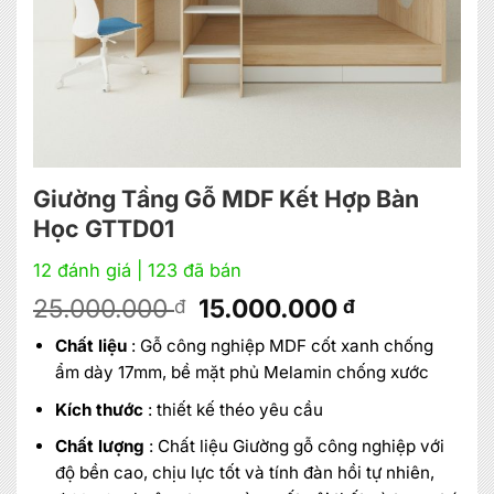
Giường Tầng Gỗ MDF Kết Hợp Bàn
Học GTTD01
12 đánh giá
| 123 đã bán
Giá
Giá
25.000.000
15.000.000
đ
đ
gốc
hiện
Chất liệu
: Gỗ công nghiệp MDF cốt xanh chống
là:
tại
ẩm dày 17mm, bề mặt phủ Melamin chống xước
25.000.000 đ.
là:
15.000.000
Kích thước
: thiết kế théo yêu cầu
Chất lượng
: Chất liệu Giường gỗ công nghiệp với
độ bền cao, chịu lực tốt và tính đàn hồi tự nhiên,