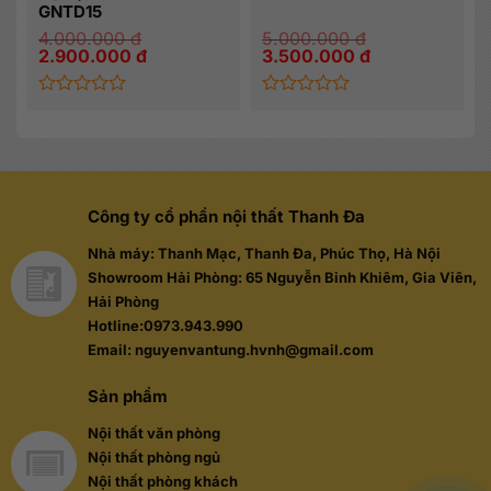
GNTD15
4.000.000
đ
5.000.000
đ
Giá
Giá
Giá
Giá
2.900.000
đ
3.500.000
đ
gốc
hiện
gốc
hiện
là:
tại
là:
tại
4.000.000 đ.
là:
5.000.000 đ.
là:
2.900.000 đ.
3.500.000 đ.
Được
Được
xếp
xếp
hạng
hạng
0
0
5
5
sao
sao
Công ty cổ phần nội thất Thanh Đa
Nhà máy: Thanh Mạc, Thanh Đa, Phúc Thọ, Hà Nội
Showroom Hải Phòng: 65 Nguyễn Bỉnh Khiêm, Gia Viên,
Hải Phòng
Hotline:0973.943.990
Email: nguyenvantung.hvnh@gmail.com
Sản phẩm
Nội thất văn phòng
Nội thất phòng ngủ
Nội thất phòng khách