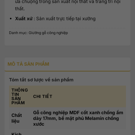
ưa chuộng trong sản xuất nội thất và trang trí nội
thất.
Xuất xứ
: Sản xuất trực tiếp tại xưởng
Danh mục:
Giường gỗ công nghiệp
MÔ TẢ SẢN PHẨM
Tóm tắt sơ lược về sản phẩm
THÔNG
TIN
CHI TIẾT
SẢN
PHẨM
Gỗ công nghiệp MDF cốt xanh chống ẩm
Chất
dày 17mm, bề mặt phủ Melamin chống
liệu
xước
Kích