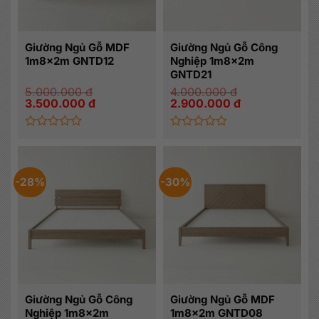
Giường Ngủ Gỗ MDF
Giường Ngủ Gỗ Công
1m8x2m GNTD12
Nghiệp 1m8x2m
GNTD21
5.000.000
đ
4.000.000
đ
Giá
Giá
Giá
Giá
3.500.000
đ
2.900.000
đ
gốc
hiện
gốc
hiện
là:
tại
là:
tại
5.000.000 đ.
là:
4.000.000 đ.
là:
3.500.000 đ.
2.900.000 đ.
Được
Được
xếp
xếp
hạng
hạng
0
0
-28%
-30%
5
5
sao
sao
Giường Ngủ Gỗ Công
Giường Ngủ Gỗ MDF
Nghiệp 1m8x2m
1m8x2m GNTD08