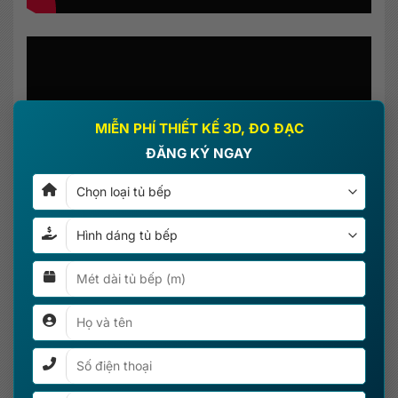
×
MIỄN PHÍ THIẾT KẾ 3D, ĐO ĐẠC
ĐĂNG KÝ NGAY