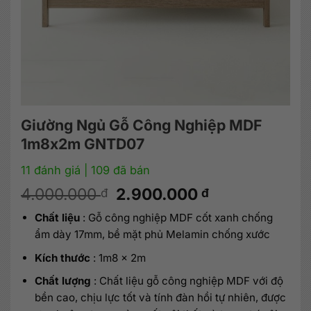
Giường Ngủ Gỗ Công Nghiệp MDF
1m8x2m GNTD07
11 đánh giá
| 109 đã bán
Giá
Giá
4.000.000
2.900.000
đ
đ
gốc
hiện
Chất liệu
: Gỗ công nghiệp MDF cốt xanh chống
là:
tại
ẩm dày 17mm, bề mặt phủ Melamin chống xước
4.000.000 đ.
là:
2.900.000 đ.
Kích thước
: 1m8 x 2m
Chất lượng
: Chất liệu gỗ công nghiệp MDF với độ
bền cao, chịu lực tốt và tính đàn hồi tự nhiên, được