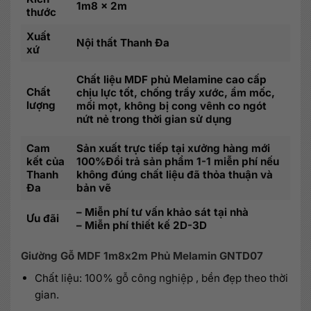
1m8 x 2m
thước
Xuất
Nội thất Thanh Đa
xứ
Chất liệu MDF phủ Melamine cao cấp
Chất
chịu lực tốt, chống trầy xước, ẩm mốc,
lượng
mối mọt, không bị cong vênh co ngót
nứt nẻ trong thời gian sử dụng
Cam
Sản xuất trực tiếp tại xưởng hàng mới
kết của
100%Đổi trả sản phẩm 1-1 miễn phí nếu
Thanh
không đúng chất liệu đã thỏa thuận và
Đa
bản vẽ
– Miễn phí tư vấn khảo sát tại nhà
Ưu đãi
– Miễn phí thiết kế 2D-3D
Giường Gỗ MDF 1m8x2m Phủ Melamin GNTD07
Chất liệu: 100% gỗ công nghiệp , bền đẹp theo thời
gian.