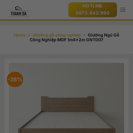
Bỏ
HOTLINE
qua
0973.943.990
nội
dung
Home
»
Giường gỗ công nghiệp
»
Giường Ngủ Gỗ
Công Nghiệp MDF 1m8x2m GNTD07
-28%