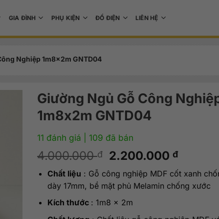
GIA ĐÌNH
PHỤ KIỆN
ĐỒ ĐIỆN
LIÊN HỆ
 Công Nghiệp 1m8x2m GNTD04
Giường Ngủ Gỗ Công Nghiệ
1m8x2m GNTD04
11 đánh giá
| 109 đã bán
Giá
Giá
4.000.000
2.200.000
đ
đ
gốc
hiện
Chất liệu
: Gỗ công nghiệp MDF cốt xanh ch
là:
tại
dày 17mm, bề mặt phủ Melamin chống xước
4.000.000 đ.
là:
2.200.
Kích thước
: 1m8 x 2m