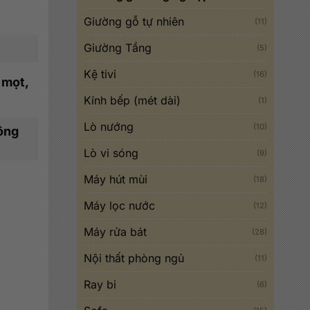
Giường gỗ tự nhiên
(11)
Giường Tầng
(5)
Kệ tivi
(16)
 mọt,
Kính bếp (mét dài)
(1)
Lò nướng
(10)
hông
Lò vi sóng
(9)
Máy hút mùi
(18)
Máy lọc nước
(12)
Máy rửa bát
(28)
Nội thất phòng ngủ
(11)
Ray bi
(6)