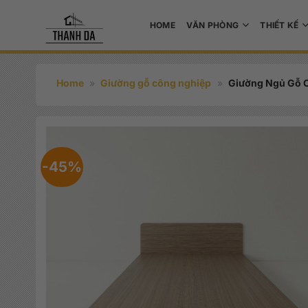
Bỏ
qua
HOME
VĂN PHÒNG
THIẾT KẾ
nội
dung
Home
»
Giường gỗ công nghiệp
»
Giường Ngủ Gỗ
-45%