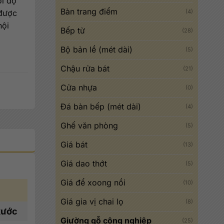
ới độ
Bàn trang điểm
 được
(4)
nội
Bếp từ
(28)
Bộ bản lề (mét dài)
(5)
Chậu rửa bát
(21)
Cửa nhựa
(0)
Đá bàn bếp (mét dài)
(4)
Ghế văn phòng
(5)
Giá bát
(13)
Giá dao thớt
(5)
Giá để xoong nồi
(10)
Giá gia vị chai lọ
(8)
xước
Giường gỗ công nghiệp
(25)