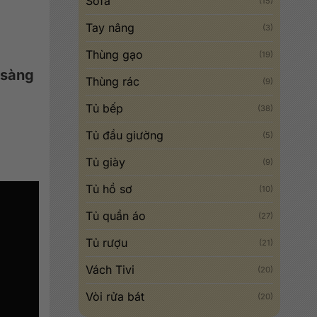
Sofa
(15)
Tay nâng
(3)
Thùng gạo
(19)
 sàng
Thùng rác
(9)
Tủ bếp
(38)
Tủ đầu giường
(5)
Tủ giày
(9)
Tủ hồ sơ
(10)
Tủ quần áo
(27)
Tủ rượu
(21)
Vách Tivi
(20)
Vòi rửa bát
(20)