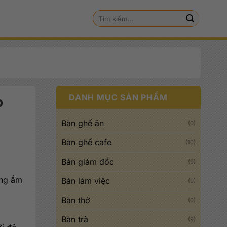
Tìm
kiếm:
DANH MỤC SẢN PHẨM
p
Bàn ghế ăn
(0)
Bàn ghế cafe
(10)
Bàn giám đốc
(9)
ống ẩm
Bàn làm việc
(9)
Bàn thờ
(0)
000 đ.
Bàn trà
(9)