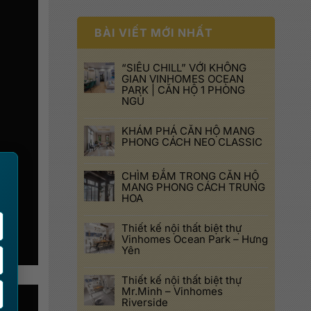
BÀI VIẾT MỚI NHẤT
“SIÊU CHILL” VỚI KHÔNG
GIAN VINHOMES OCEAN
PARK | CĂN HỘ 1 PHÒNG
NGỦ
KHÁM PHÁ CĂN HỘ MANG
PHONG CÁCH NEO CLASSIC
×
CHÌM ĐẮM TRONG CĂN HỘ
MANG PHONG CÁCH TRUNG
HOA
Thiết kế nội thất biệt thự
Vinhomes Ocean Park – Hưng
Yên
Thiết kế nội thất biệt thự
Mr.Minh – Vinhomes
Riverside