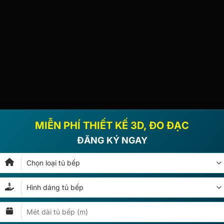
MIỄN PHÍ THIẾT KẾ 3D, ĐO ĐẠC
ĐĂNG KÝ NGAY