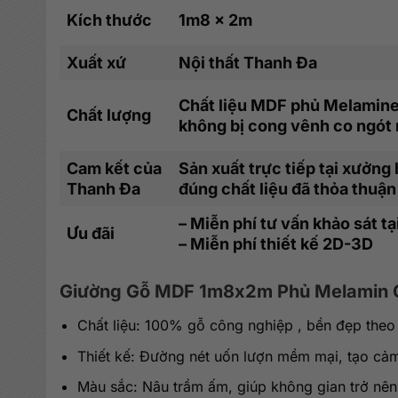
Kích thước
1m8 x 2m
Xuất xứ
Nội thất Thanh Đa
Chất liệu MDF phủ Melamine 
Chất lượng
không bị cong vênh co ngót 
Cam kết của
Sản xuất trực tiếp tại xưởn
Thanh Đa
đúng chất liệu đã thỏa thuận
– Miễn phí tư vấn khảo sát tạ
Ưu đãi
– Miễn phí thiết kế 2D-3D
Giường Gỗ MDF 1m8x2m Phủ Melamin
Chất liệu: 100% gỗ công nghiệp , bền đẹp theo 
Thiết kế: Đường nét uốn lượn mềm mại, tạo cảm
Màu sắc: Nâu trầm ấm, giúp không gian trở nên 