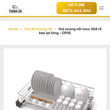
Bỏ
HOTLINE
qua
0973.943.990
nội
dung
Home
»
Giá để xoong nồi
»
Giá xoong nồi inox 304 rổ
kéo lọt lòng – CP05