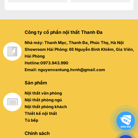
1.480.000 đ.
2.780.000 đ.
Được
Được
xếp
xếp
hạng
hạng
0
0
5
5
sao
sao
Công ty cổ phần nội thất Thanh Đa
Nhà máy: Thanh Mạc, Thanh Đa, Phúc Thọ, Hà Nội
Showroom Hải Phòng: 65 Nguyễn Bỉnh Khiêm, Gia Viên,
Hải Phòng
Hotline:0973.943.990
Email: nguyenvantung.hvnh@gmail.com
Sản phẩm
Nội thất văn phòng
Nội thất phòng ngủ
Nội thất phòng khách
Thiết kế nội thất
Tủ bếp
Chính sách