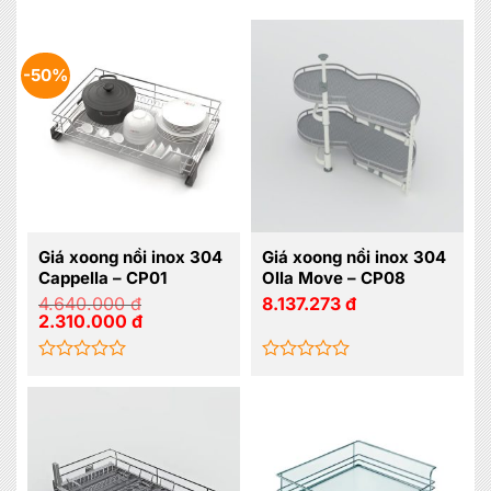
-50%
Giá xoong nồi inox 304
Giá xoong nồi inox 304
Cappella – CP01
Olla Move – CP08
4.640.000
đ
8.137.273
đ
Giá
Giá
2.310.000
đ
gốc
hiện
là:
tại
4.640.000 đ.
là:
2.310.000 đ.
Được
Được
xếp
xếp
hạng
hạng
0
0
5
5
sao
sao