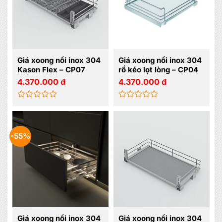
Giá xoong nồi inox 304
Giá xoong nồi inox 304
Kason Flex – CP07
rổ kéo lọt lòng – CP04
4.370.000
đ
4.370.000
đ
Được
Được
xếp
xếp
hạng
hạng
0
0
-55%
5
5
sao
sao
Giá xoong nồi inox 304
Giá xoong nồi inox 304