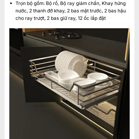
Trọn bộ gồm: Bộ rổ, Bộ ray giảm chấn, Khay hứng
nước, 2 thanh đỡ khay, 2 bas mặt trước, 2 bas hậu
cho ray trượt, 2 bas giữ ray, 12 ốc lắp đặt
×
MIỄN PHÍ THIẾT KẾ 3D, ĐO ĐẠC
ĐĂNG KÝ NGAY