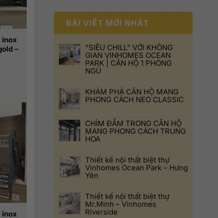
BÀI VIẾT MỚI NHẤT
 inox
“SIÊU CHILL” VỚI KHÔNG
old –
GIAN VINHOMES OCEAN
PARK | CĂN HỘ 1 PHÒNG
NGỦ
KHÁM PHÁ CĂN HỘ MANG
PHONG CÁCH NEO CLASSIC
.000 đ.
CHÌM ĐẮM TRONG CĂN HỘ
MANG PHONG CÁCH TRUNG
HOA
Thiết kế nội thất biệt thự
Vinhomes Ocean Park – Hưng
Yên
Thiết kế nội thất biệt thự
Mr.Minh – Vinhomes
Riverside
 inox