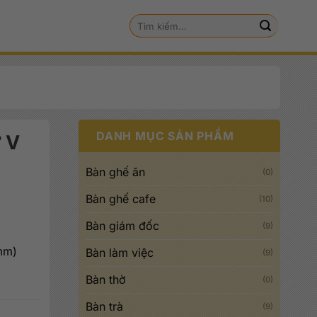
Tìm
kiếm:
DANH MỤC SẢN PHẨM
ữ V
Bàn ghế ăn
(0)
Bàn ghế cafe
(10)
Bàn giám đốc
(9)
mm)
Bàn làm việc
(9)
Bàn thờ
(0)
 đ.
Bàn trà
(9)