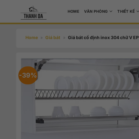
Bỏ
qua
HOME
VĂN PHÒNG
THIẾT KẾ
nội
dung
Home
»
Giá bát
»
Giá bát cố định inox 304 chữ V E
-39%