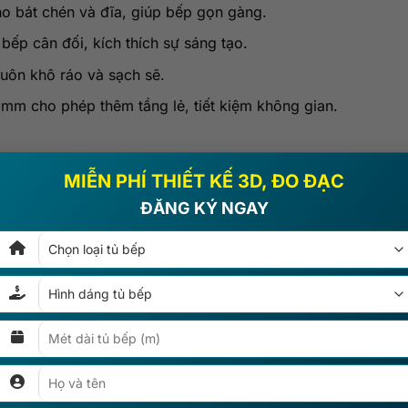
cho bát chén và đĩa, giúp bếp gọn gàng.
 bếp cân đối, kích thích sự sáng tạo.
luôn khô ráo và sạch sẽ.
0mm cho phép thêm tầng lẻ, tiết kiệm không gian.
MIỄN PHÍ THIẾT KẾ 3D, ĐO ĐẠC
m)
ĐĂNG KÝ NGAY
nh năng và thiết kế.