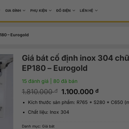
GIA ĐÌNH
PHỤ KIỆN
ĐỒ ĐIỆN
LIÊN HỆ
P180 – Eurogold
Giá bát cố định inox 304 ch
EP180 – Eurogold
15 đánh giá
| 80 đã bán
Giá
Giá
1.810.000
1.100.000
đ
đ
gốc
hiện
Kích thước sản phẩm: R765 * S280 * C650 (
là:
tại
1.810.000 đ.
là:
Chất liệu: Inox 304
1.100.000
Danh mục:
Giá bát