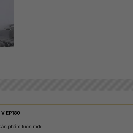
ữ V EP180
sản phẩm luôn mới.