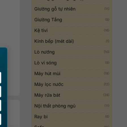
Giường gỗ tự nhiên
(11)
Giường Tầng
(5)
Kệ tivi
(16)
Kính bếp (mét dài)
(1)
×
Lò nướng
(10)
Lò vi sóng
(9)
Máy hút mùi
(18)
Máy lọc nước
(12)
Máy rửa bát
(28)
Nội thất phòng ngủ
(11)
Ray bi
(6)