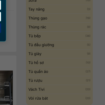
Sofa
(15)
Tay nâng
(3)
Thùng gạo
(19)
Thùng rác
(9)
Tủ bếp
(38)
Tủ đầu giường
(5)
Tủ giày
(9)
Tủ hồ sơ
(10)
Tủ quần áo
(27)
Tủ rượu
(21)
Vách Tivi
(20)
Vòi rửa bát
(20)