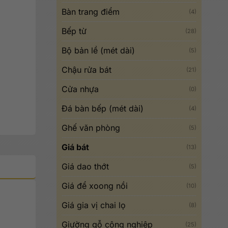
Bàn trang điểm
(4)
Bếp từ
(28)
Bộ bản lề (mét dài)
(5)
Chậu rửa bát
(21)
Cửa nhựa
(0)
Đá bàn bếp (mét dài)
(4)
Ghế văn phòng
(5)
Giá bát
(13)
Giá dao thớt
(5)
Giá để xoong nồi
(10)
Giá gia vị chai lọ
(8)
Giường gỗ công nghiệp
(25)