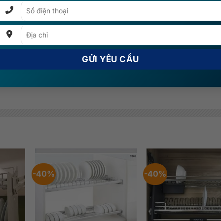
 logged in to post a review
Log In
-40%
-40%