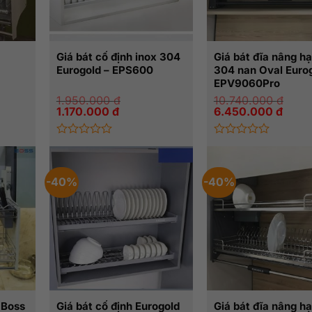
Giá bát cố định inox 304
Giá bát đĩa nâng hạ
Eurogold – EPS600
304 nan Oval Eurog
EPV9060Pro
1.950.000
đ
10.740.000
đ
Giá
Giá
Giá
Giá
1.170.000
đ
6.450.000
đ
gốc
hiện
gốc
hiện
là:
tại
là:
tại
1.950.000 đ.
là:
10.740.000 đ.
là:
Được
Được
000 đ.
1.170.000 đ.
6.450
xếp
xếp
hạng
hạng
0
0
-40%
-40%
5
5
sao
sao
 Boss
Giá bát cố định Eurogold
Giá bát đĩa nâng hạ