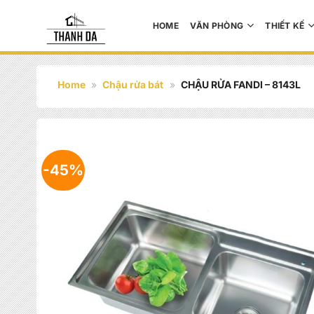
Bỏ
qua
HOME
VĂN PHÒNG
THIẾT KẾ
nội
dung
Home
»
Chậu rửa bát
»
CHẬU RỬA FANDI – 8143L
-45%