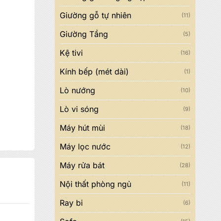
Giường gỗ tự nhiên
(11)
Giường Tầng
(5)
Kệ tivi
(16)
Kính bếp (mét dài)
(1)
Lò nướng
(10)
Lò vi sóng
(9)
Máy hút mùi
(18)
Máy lọc nước
(12)
Máy rửa bát
(28)
Nội thất phòng ngủ
(11)
Ray bi
(6)