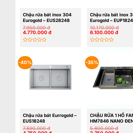
Chậu rửa bát inox 304
Chậu rửa bát inox 
Eurogold – EUS28248
Eurogold – EUP182
7.950.000
đ
10.170.000
đ
Giá
Giá
Giá
Giá
4.770.000
đ
6.100.000
đ
gốc
hiện
gốc
hiện
là:
tại
là:
tại
7.950.000 đ.
là:
10.170.000 đ.
là:
Được
Được
4.770.000 đ.
6.100.0
xếp
xếp
hạng
hạng
0
0
-40%
-35%
5
5
sao
sao
Chậu rửa bát Eurrogold –
CHẬU RỬA 1 HỐ FAN
EUS18248
HM7846 NANO ĐE
7.890.000
đ
5.800.000
đ
Giá
Giá
Giá
Giá
4.750.000
đ
3.750.000
đ