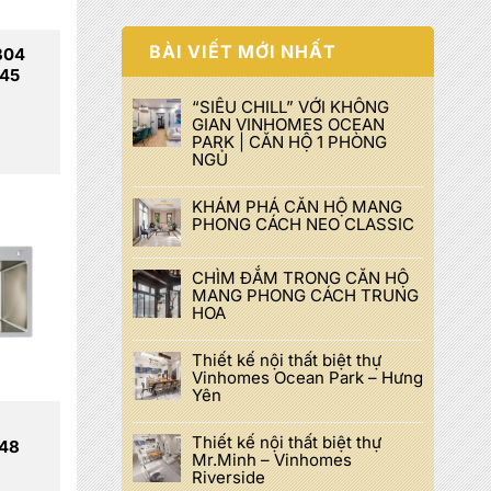
BÀI VIẾT MỚI NHẤT
304
045
“SIÊU CHILL” VỚI KHÔNG
GIAN VINHOMES OCEAN
PARK | CĂN HỘ 1 PHÒNG
NGỦ
000 đ.
KHÁM PHÁ CĂN HỘ MANG
PHONG CÁCH NEO CLASSIC
CHÌM ĐẮM TRONG CĂN HỘ
MANG PHONG CÁCH TRUNG
HOA
Thiết kế nội thất biệt thự
Vinhomes Ocean Park – Hưng
Yên
Thiết kế nội thất biệt thự
848
Mr.Minh – Vinhomes
Riverside