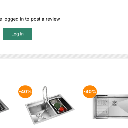
 logged in to post a review
Log In
-40%
-40%