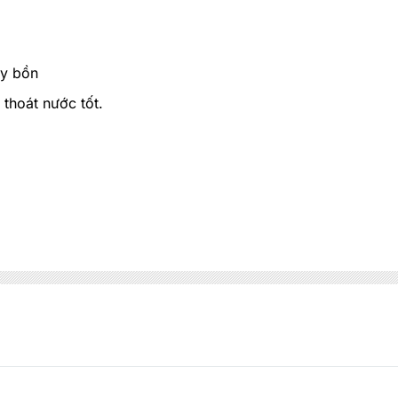
áy bồn
 thoát nước tốt.
MIỄN PHÍ THIẾT KẾ 3D, ĐO ĐẠC
ĐĂNG KÝ NGAY