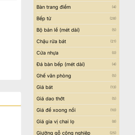
Bàn trang điểm
(4)
Bếp từ
(28)
Bộ bản lề (mét dài)
(5)
Chậu rửa bát
(21)
Cửa nhựa
(0)
Đá bàn bếp (mét dài)
(4)
Ghế văn phòng
(5)
Giá bát
(13)
Giá dao thớt
(5)
Giá để xoong nồi
(10)
Giá gia vị chai lọ
(8)
Giường gỗ công nghiệp
(25)