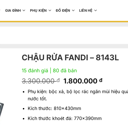
GIA ĐÌNH
PHỤ KIỆN
ĐỒ ĐIỆN
LIÊN HỆ
CHẬU RỬA FANDI – 8143L
15 đánh giá
| 80 đã bán
Giá
Giá
3.300.000
1.800.000
đ
đ
gốc
hiện
Phụ kiện: bộc xả, bộ lọc rác ngăn mùi hiệu quả
là:
tại
nước tốt.
3.300.000 đ.
là:
1.800.0
Kích thước: 810x430mm
Kích thước khoét đá: 770x390mm