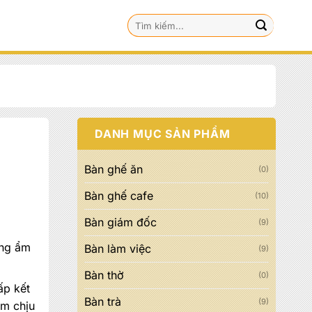
Tìm
kiếm:
DANH MỤC SẢN PHẨM
Bàn ghế ăn
(0)
Bàn ghế cafe
(10)
Bàn giám đốc
(9)
ống ẩm
Bàn làm việc
(9)
Bàn thờ
(0)
000 đ.
ấp kết
Bàn trà
(9)
ẩm chịu