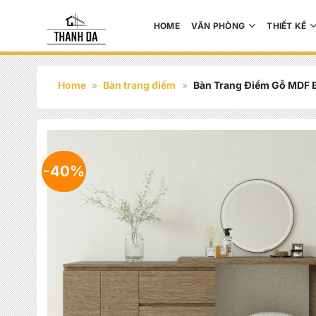
Bỏ
qua
HOME
VĂN PHÒNG
THIẾT KẾ
nội
dung
Home
»
Bàn trang điểm
»
Bàn Trang Điểm Gỗ MDF
-40%