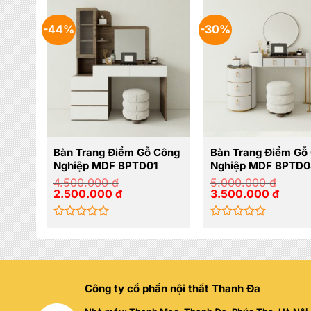
-44%
-30%
Bàn Trang Điểm Gỗ Công
Bàn Trang Điểm Gỗ
Nghiệp MDF BPTD01
Nghiệp MDF BPTD0
4.500.000
đ
5.000.000
đ
Giá
Giá
Giá
Giá
2.500.000
đ
3.500.000
đ
gốc
hiện
gốc
hiện
là:
tại
là:
tại
4.500.000 đ.
là:
5.000.000 đ.
là:
Được
Được
2.500.000 đ.
3.500.
xếp
xếp
hạng
hạng
0
0
5
5
sao
sao
Công ty cổ phần nội thất Thanh Đa