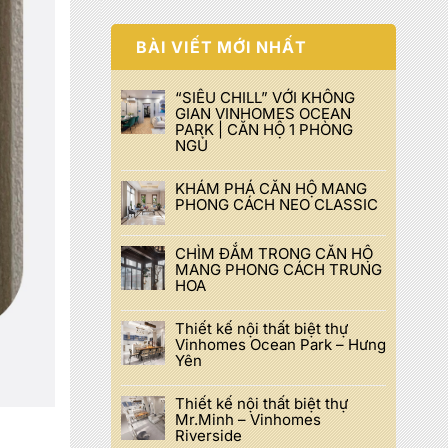
BÀI VIẾT MỚI NHẤT
“SIÊU CHILL” VỚI KHÔNG
GIAN VINHOMES OCEAN
PARK | CĂN HỘ 1 PHÒNG
NGỦ
KHÁM PHÁ CĂN HỘ MANG
PHONG CÁCH NEO CLASSIC
CHÌM ĐẮM TRONG CĂN HỘ
MANG PHONG CÁCH TRUNG
HOA
Thiết kế nội thất biệt thự
Vinhomes Ocean Park – Hưng
Yên
Thiết kế nội thất biệt thự
Mr.Minh – Vinhomes
Riverside