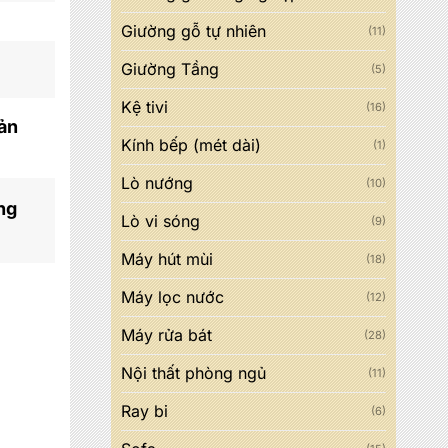
Giường gỗ tự nhiên
(11)
Giường Tầng
(5)
Kệ tivi
(16)
sản
Kính bếp (mét dài)
(1)
Lò nướng
(10)
ng
Lò vi sóng
(9)
Máy hút mùi
(18)
Máy lọc nước
(12)
Máy rửa bát
(28)
Nội thất phòng ngủ
(11)
Ray bi
(6)