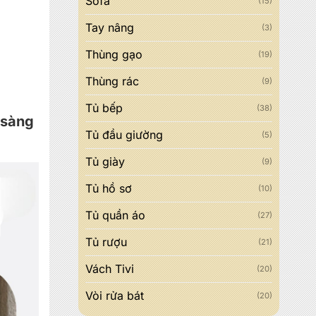
Sofa
(15)
Tay nâng
(3)
×
Thùng gạo
(19)
Thùng rác
(9)
Tủ bếp
(38)
 sàng
Tủ đầu giường
(5)
Tủ giày
(9)
Tủ hồ sơ
(10)
Tủ quần áo
(27)
Tủ rượu
(21)
Vách Tivi
(20)
Vòi rửa bát
(20)