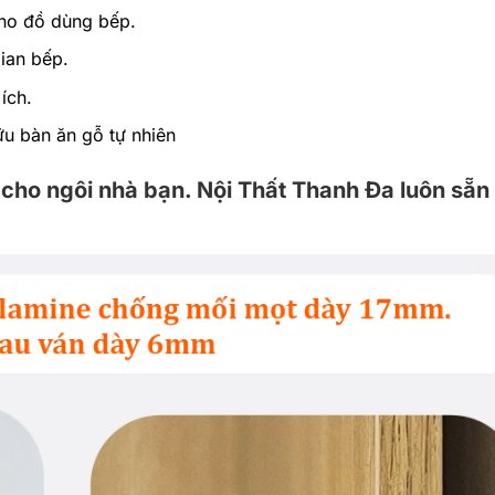
cho đồ dùng bếp.
ian bếp.
MIỄN PHÍ THIẾT KẾ 3D, ĐO ĐẠC
ích.
ĐĂNG KÝ NGAY
ữu bàn ăn gỗ tự nhiên
 cho ngôi nhà bạn. Nội Thất Thanh Đa luôn sẵn