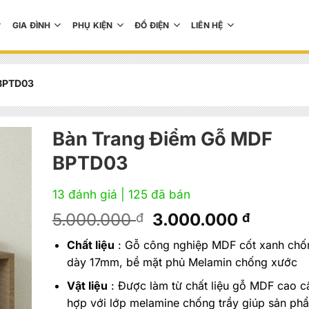
GIA ĐÌNH
PHỤ KIỆN
ĐỒ ĐIỆN
LIÊN HỆ
 BPTD03
Bàn Trang Điểm Gỗ MDF
BPTD03
13 đánh giá
| 125 đã bán
Giá
Giá
5.000.000
3.000.000
đ
đ
gốc
hiện
Chất liệu
: Gỗ công nghiệp MDF cốt xanh ch
là:
tại
dày 17mm, bề mặt phủ Melamin chống xước
5.000.000 đ.
là:
3.000.
Vật liệu
: Được làm từ chất liệu gỗ MDF cao c
hợp với lớp melamine chống trầy giúp sản ph