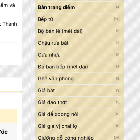
hấm và
Bàn trang điểm
(4)
Bếp từ
(28)
ất Thanh
Bộ bản lề (mét dài)
(5)
Chậu rửa bát
(21)
Cửa nhựa
(0)
Đá bàn bếp (mét dài)
(4)
Ghế văn phòng
(5)
Giá bát
(13)
Giá dao thớt
(5)
Giá để xoong nồi
(10)
Giá gia vị chai lọ
(8)
ước
Giường gỗ công nghiệp
(25)